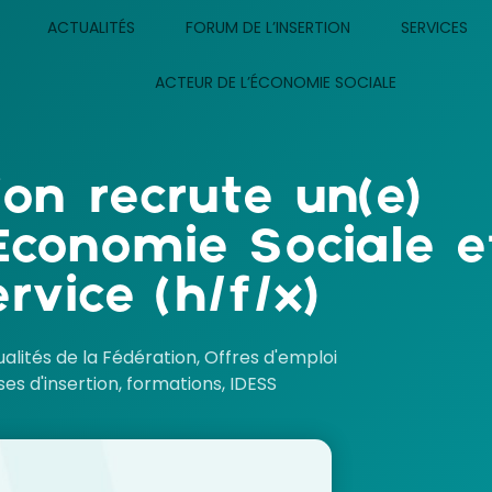
ACTUALITÉS
FORUM DE L’INSERTION
SERVICES
ACTEUR DE L’ÉCONOMIE SOCIALE
on recrute un(e)
 Economie Sociale e
rvice (h/f/x)
alités de la Fédération
,
Offres d'emploi
ses d'insertion
,
formations
,
IDESS