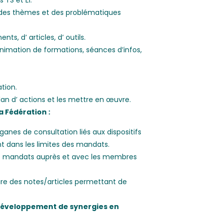
s TS et EI.
r des thèmes et des problématiques
s, d’ articles, d’ outils.
animation de formations, séances d’infos,
tion.
plan d’ actions et les mettre en œuvre.
a Fédération :
anes de consultation liés aux dispositifs
t dans les limites des mandats.
nts mandats auprès et avec les membres
ire des notes/articles permettant de
u développement de synergies en