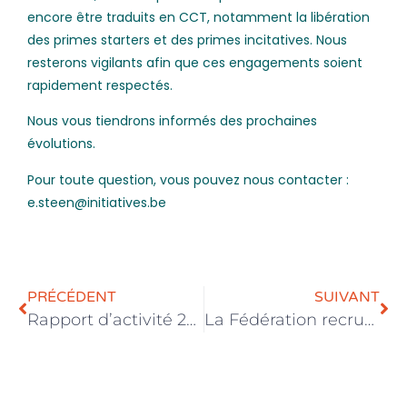
encore être traduits en CCT, notamment la libération
des primes starters et des primes incitatives. Nous
resterons vigilants afin que ces engagements soient
rapidement respectés.
Nous vous tiendrons informés des prochaines
évolutions.
Pour toute question, vous pouvez nous contacter :
e.steen@initiatives.be
PRÉCÉDENT
SUIVANT
Rapport d’activité 2024
La Fédération recrute un(e) Conseiller·ère Economie Sociale et Titre-Service (h/f/x)