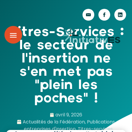
Titres-Services :
le secteur de
l’insertion ne
s’en met pas
“plein les
poches” !
avril 9, 2026
Actualités de la Fédération
,
Publications
entreprises d'insertion
,
Titres-services
,