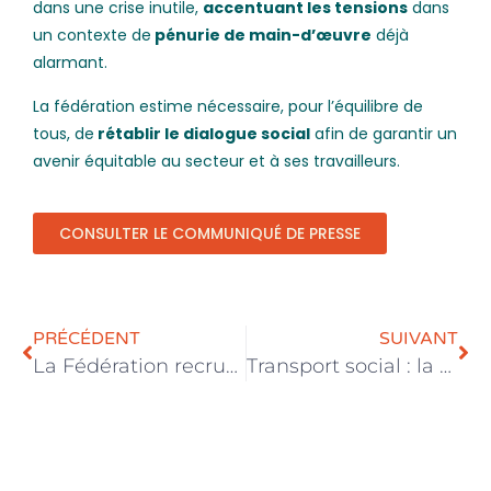
dans une
crise inutile
,
accentuant les tensions
dans
un contexte de
pénurie de main-d’œuvre
déjà
alarmant.
La fédération estime nécessaire, pour l’équilibre de
tous, de
rétablir le
dialogue social
afin de garantir un
avenir équitable
au secteur et à ses travailleurs.
CONSULTER LE COMMUNIQUÉ DE PRESSE
PRÉCÉDENT
SUIVANT
La Fédération recrute un·e conseiller·ère économie sociale
Transport social : la nouvelle législation entre en vigueur le 1er décembre 2024