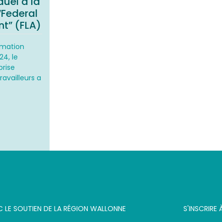
duel à la
“Federal
t” (FLA)
ormation
24, le
prise
availleurs a
C LE SOUTIEN DE LA RÉGION WALLONNE
S'INSCRIRE