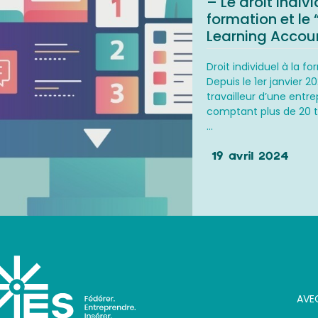
– Le droit indivi
formation et le 
Learning Accoun
Droit individuel à la f
Depuis le 1er janvier 20
travailleur d’une entre
comptant plus de 20 tr
...
19 avril 2024
AVE