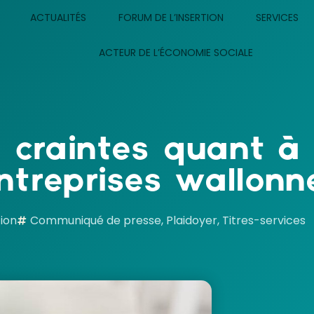
ACTUALITÉS
FORUM DE L’INSERTION
SERVICES
ACTEUR DE L’ÉCONOMIE SOCIALE
: craintes quant à 
ntreprises wallonn
tion
Communiqué de presse
,
Plaidoyer
,
Titres-services