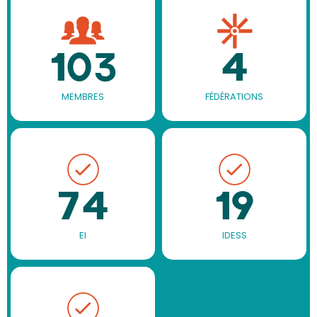
103
4
MEMBRES
FÉDÉRATIONS
74
19
EI
IDESS